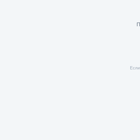
П
Если 