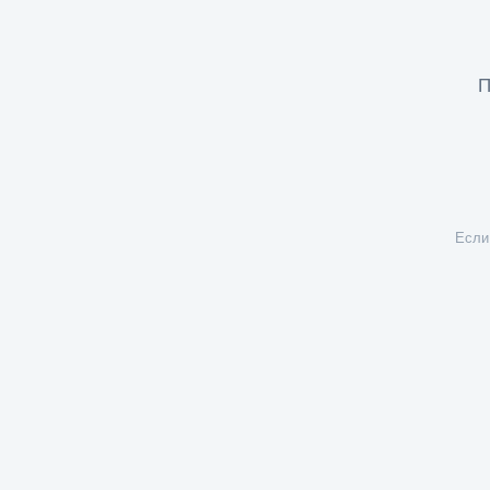
П
Если 