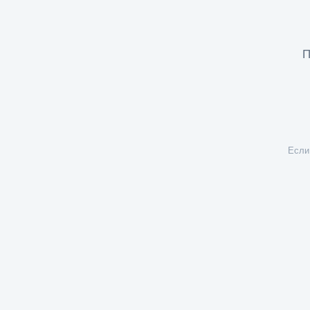
П
Если 