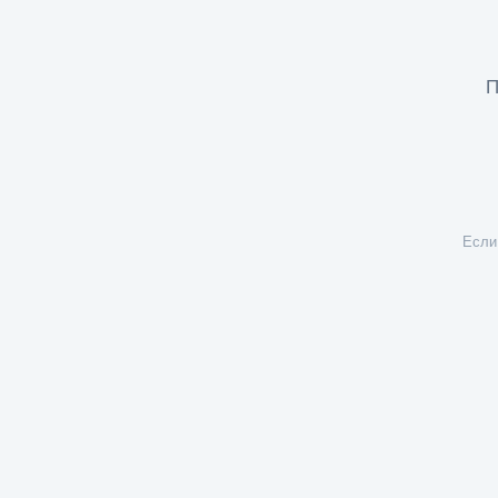
П
Если 