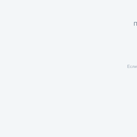
П
Если 