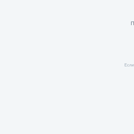
П
Если 