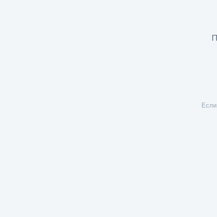
П
Если 