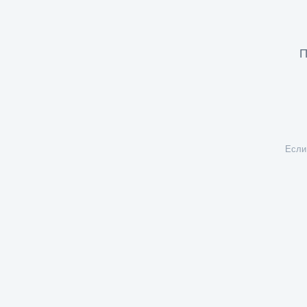
П
Если 