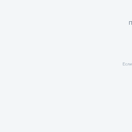
П
Если 