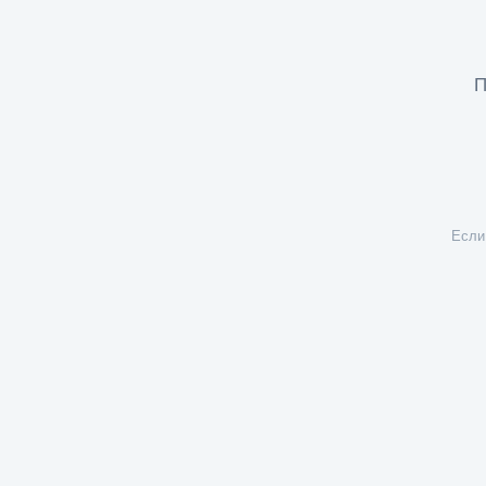
П
Если 