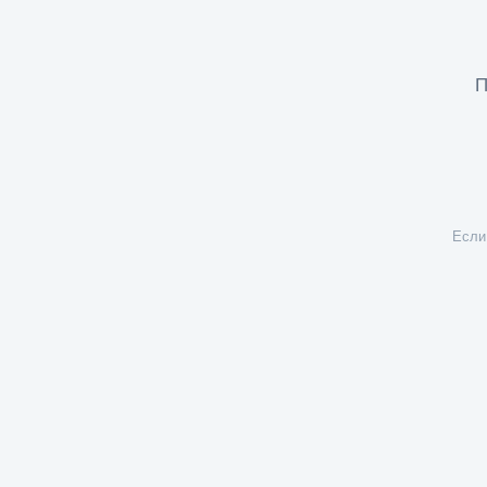
П
Если 